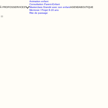
Animation enfant
Consultation Parent-Enfant
À PROPOS
SERVICES
Masterclass Grandir avec son enfant
AGENDA
BOUTIQUE
Mentorat / Projet 8-16 ans
Rite de passage