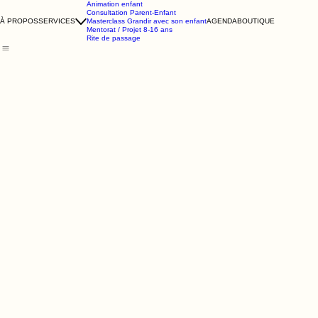
Animation enfant
Consultation Parent-Enfant
À PROPOS
SERVICES
Masterclass Grandir avec son enfant
AGENDA
BOUTIQUE
Mentorat / Projet 8-16 ans
Rite de passage