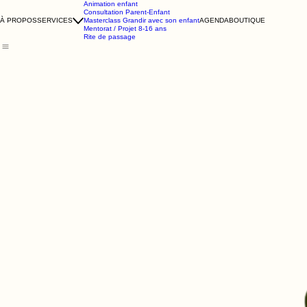
Animation enfant
Consultation Parent-Enfant
À PROPOS
SERVICES
Masterclass Grandir avec son enfant
AGENDA
BOUTIQUE
Mentorat / Projet 8-16 ans
Rite de passage