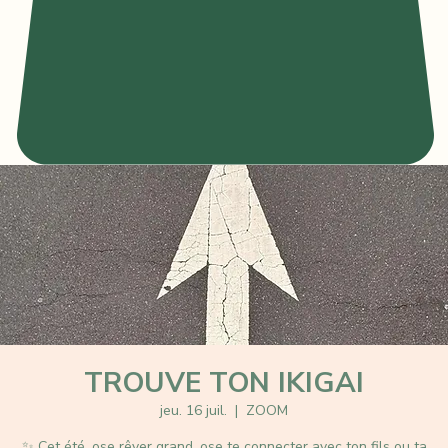
TROUVE TON IKIGAI
jeu. 16 juil.
  |  
ZOOM