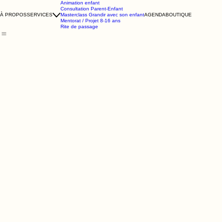
Animation enfant
Consultation Parent-Enfant
À PROPOS
SERVICES
Masterclass Grandir avec son enfant
AGENDA
BOUTIQUE
Mentorat / Projet 8-16 ans
Rite de passage