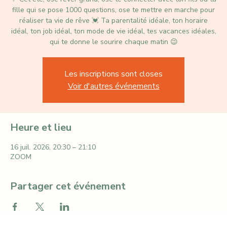
✨️ Cet été, ose rêver grand, ose te connecter avec ton fils ou ta
fille qui se pose 1000 questions, ose te mettre en marche pour
réaliser ta vie de rêve 💓 Ta parentalité idéale, ton horaire
idéal, ton job idéal, ton mode de vie idéal, tes vacances idéales,
qui te donne le sourire chaque matin 😉
Les inscriptions sont closes
Voir d'autres événements
Heure et lieu
16 juil. 2026, 20:30 – 21:10
ZOOM
Partager cet événement