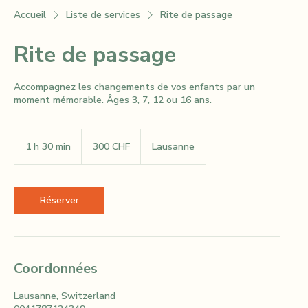
Accueil
Liste de services
Rite de passage
Rite de passage
Accompagnez les changements de vos enfants par un
moment mémorable. Âges 3, 7, 12 ou 16 ans.
300
francs
1 h 30 min
1
300 CHF
Lausanne
suisses
3
0
m
i
Réserver
n
Coordonnées