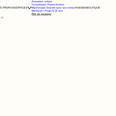
Animation enfant
Consultation Parent-Enfant
À PROPOS
SERVICES
Masterclass Grandir avec son enfant
AGENDA
BOUTIQUE
Mentorat / Projet 8-16 ans
Rite de passage