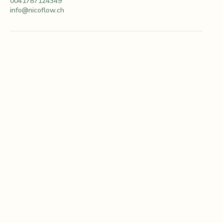
Lausanne, Switzerland
0041787124349
info@nicoflow.ch